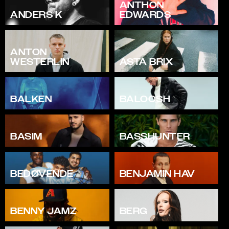
ANTHON
ANDERS K
EDWARDS
ANTON
WESTERLIN
ASTA BRIX
BALKEN
BALOOSH
BASIM
BASSHUNTER
BEDØVENDE
BENJAMIN HAV
BENNY JAMZ
BERG