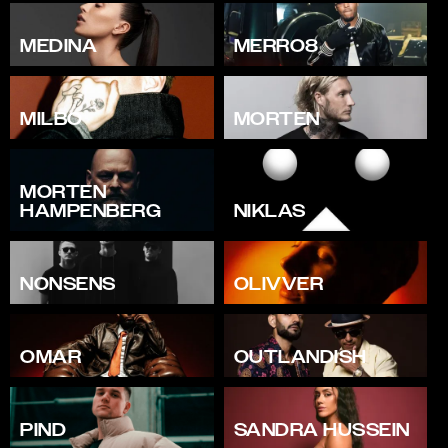
MEDINA
MERRO8
MILBO
MORTEN
MORTEN
HAMPENBERG
NIKLAS
NONSENS
OLIVVER
OMAR
OUTLANDISH
PIND
SANDRA HUSSEIN