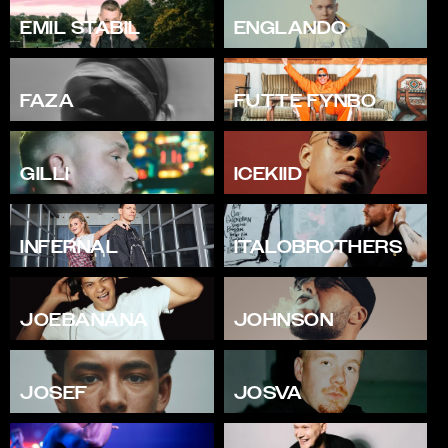
EMIL STABIL
ENGLANDO
FAZA
FUTTE FYNBO
GILLI
ICEKIID
INFERNAL
ITALOBROTHERS
JOEBANANA
JOHNSON
JOSEF
JOSVA