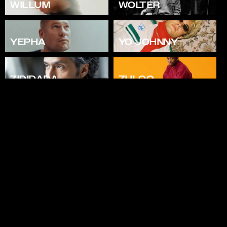
WILLUM
WOLTER
YEPHA
YO JOHNNY
ZIDIDADA
ZULOO
8BALL