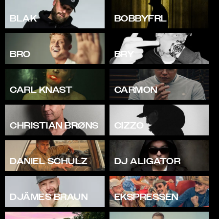
BLAK
BOBBYFRL
BRO
BRY
CARL KNAST
CARMON
CHRISTIAN BRØNS
CIZZO
DANIEL SCHULZ
DJ ALIGATOR
DJÄMES BRAUN
EKSPRESSEN