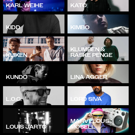
KARL WEIHE
KATO
KIDD
KIMBO
KLUMBEN &
KLIKEN
RASKE PENGE
KUNDO
LINA AGGER
L.O.C.
LORD SIVA
MARVELOUS
LOUIS JARTO
MOSELL