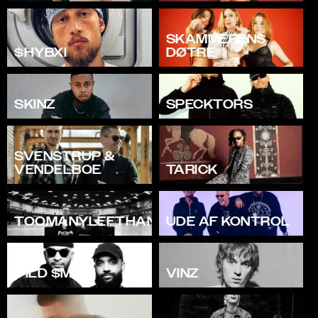
SKAMMERENS
$HYBXI
DØTRE
SKINZ
SPECKTORS
SVENSTRUP &
VENDELBOE
TARICK
TOOMANYLEFTHANDS
UDE AF KONTROL
VILD $MITH
VINZ