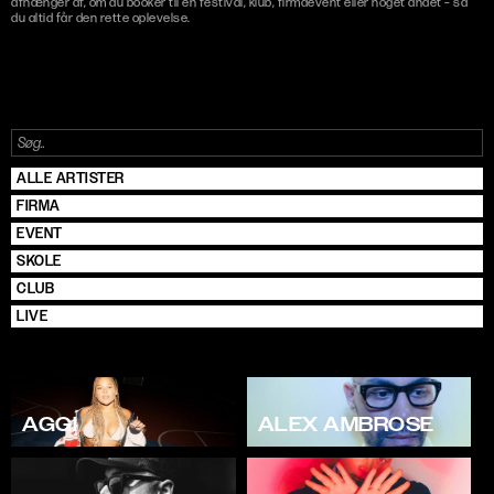
afhænger af, om du booker til en festival, klub, firmaevent eller noget andet – så
du altid får den rette oplevelse.
ALLE ARTISTER
FIRMA
EVENT
SKOLE
CLUB
LIVE
AGGI
ALEX AMBROSE