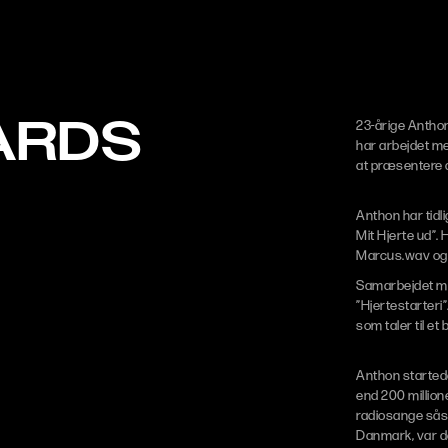
ARDS
23-årige Anthon
har arbejdet me
at præsentere de
Anthon har tidli
Mit Hjerte ud”
Marcus.wav og T
Samarbejdet me
”Hjertestarteri
som taler til et
Anthon startede
end 200 million
radiosange såso
Danmark, var de 