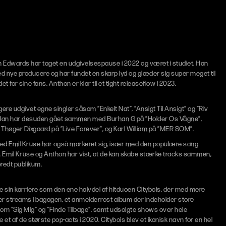
 Edwards har taget en udgivelsespause i 2022 og været i studiet. Han
d nye producere og har fundet en skarp lyd og glæder sig super meget til
t for sine fans. Anthon er klar til et tight releaseflow i 2023.
gere udgivet egne singler såsom ”Enkelt Nat”, ”Ansigt Til Ansigt” og ”Riv
. Han har desuden gået sammen med Burhan G på ”Holder Os Vågne”,
høger Dixgaard på ”Live Forever”, og Karl William på ”MER SOM”.
d Emil Kruse har også markeret sig, især med den populære sang
”. Emil Kruse og Anthon har vist, at de kan skabe stærke tracks sammen,
 bredt publikum.
 sin karriere som den ene halvdel af hitduoen Citybois, der med mere
er streams i bagagen, et anmelderrost album der indeholder store
m ”Sig Mig” og ”Finde Tilbage”, samt udsolgte shows over hele
et af de største pop-acts i 2020. Citybois blev et ikonisk navn for en hel