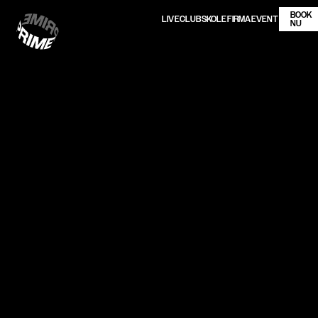
BOOK
LIVE
CLUB
SKOLE
FIRMA
EVENT
NU