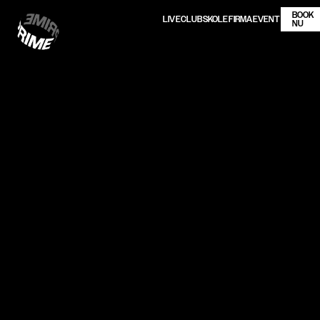
BOOK
LIVE
CLUB
SKOLE
FIRMA
EVENT
NU