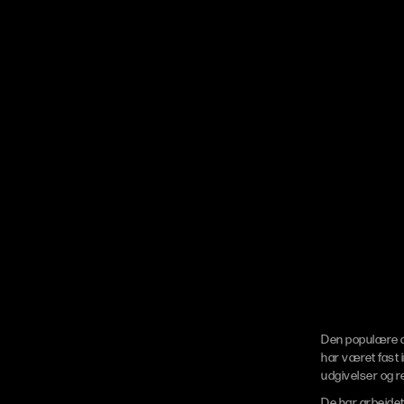
Den populære d
har været fast 
udgivelser og r
De har arbejde