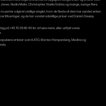
 Jones, Nadia Malm, Christopher, Nadia Gattas og mange, mange flere.
o parter udgivet utallige singler, hvor de fleste af dem har opnået enten
incertificeringer, og de har vundet adskillige priser ved Danish Deejay
 dag på
+45 70 26 60 40
for at høre mere, eller udfyld vores
r
.
populære artister som
KATO
,
Morten Hampenberg
,
Medina
og
ands
.