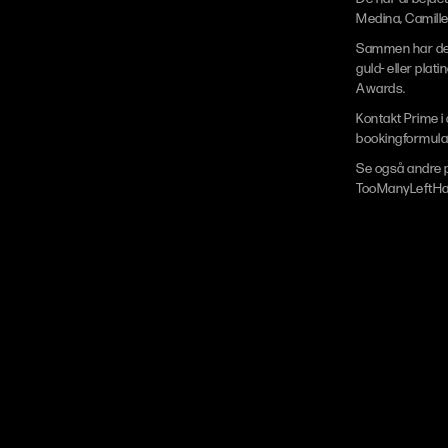
Medina, Camille
Sammen har de t
guld- eller plat
Awards.
Kontakt Prime i
bookingformula
Se også andre 
TooManyLeftH