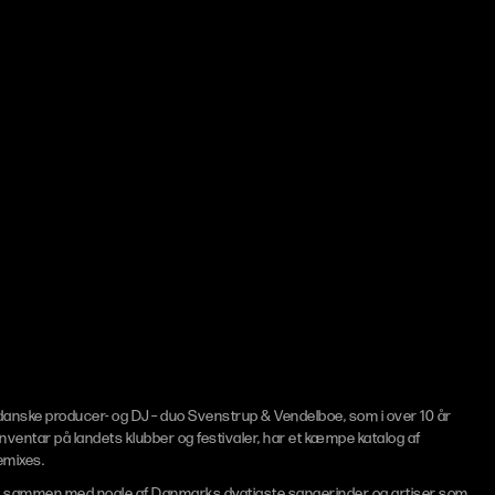
anske producer- og DJ – duo Svenstrup & Vendelboe, som i over 10 år
inventar på landets klubber og festivaler, har et kæmpe katalog af
emixes.
t sammen med nogle af Danmarks dygtigste sangerinder og artiser som